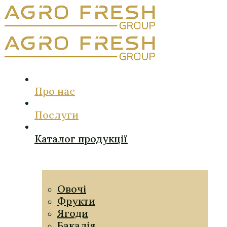
Про нас
Послуги
Каталог продукції
Овочі
Фрукти
Ягоди
Бакалія