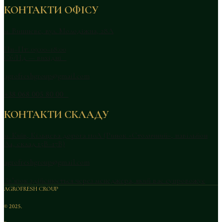
КОНТАКТИ ОФІСУ
м. Вишневе, вул. Молодіжна, 28А
Пн–Пт: 09:00–18:00
Сб/Нд — вихідні
agrofreshgroup@gmail.com
+38 068 005 80 00
КОНТАКТИ СКЛАДУ
м. Київ, Кільцева дорога 110А (Ринок «Столичний», павільйон
А4, склад 15В–17В)
agrofreshgroup@gmail.com
Зв’язок здійснюється через менеджера, який вас супровожує
AGROFRESH CROUP
© 2025.