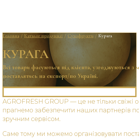
Головна
Каталог продукції
Сухофрукти
Курага
/
/
/
КУРАГА
Всі товари фасуються під клієнта, узгоджуються з
поставлятись на експорт/по Україні.
AGROFRESH GROUP — це не тільки свіжі ов
прагнемо забезпечити наших партнерів п
зручним сервісом.
Саме тому ми можемо організовувати постав