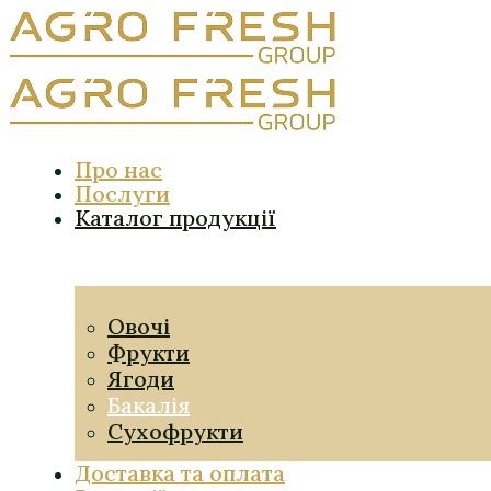
Про нас
Послуги
Каталог продукції
Овочі
Фрукти
Ягоди
Бакалія
Сухофрукти
Доставка та оплата