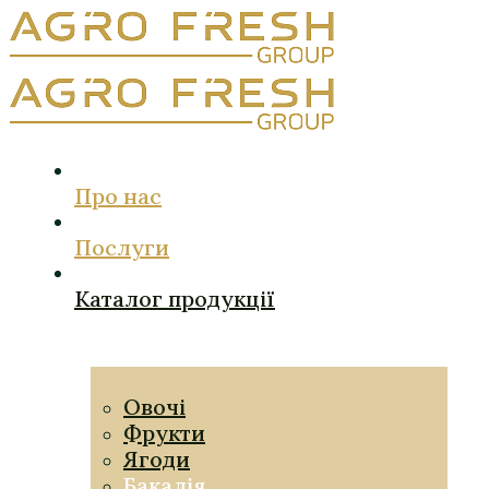
Про нас
Послуги
Каталог продукції
Овочі
Фрукти
Ягоди
Бакалія