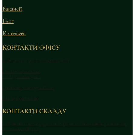
Вакансії
Блог
Контакти
КОНТАКТИ ОФІСУ
м. Вишневе, вул. Молодіжна, 28А
Пн–Пт: 09:00–18:00
Сб/Нд — вихідні
agrofreshgroup@gmail.com
+38 068 005 80 00
КОНТАКТИ СКЛАДУ
м. Київ, Кільцева дорога 110А (Ринок «Столичний», павільйон
А4, склад 15В–17В)